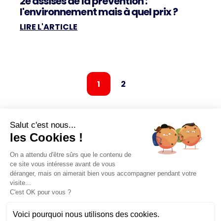
2e assises de la prévention :
l'environnement mais à quel prix ?
LIRE L'ARTICLE
1
2
Salut c'est nous...
les Cookies !
Votre fédération
On a attendu d'être sûrs que le contenu de
ce site vous intéresse avant de vous
Nos missions
déranger, mais on aimerait bien vous accompagner pendant votre
Couverture santé et solidaire
visite...
Avantages adhérents
C'est OK pour vous ?
Mutuelle
Annuaire
Terroirs engagés
Voici pourquoi nous utilisons des cookies.
Solidarités Pompiers de France