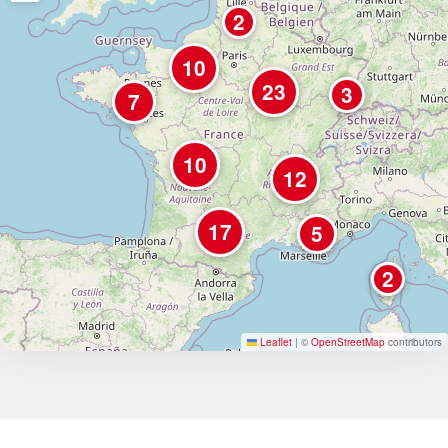
2
10
23
3
7
10
12
17
5
2
Leaflet
|
©
OpenStreetMap
contributors