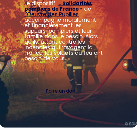
Le dispositif
«
Solidarités
pompiers de France
»
de
l’Oeuvre des Pupilles
accompagne moralement
et financièrement les
sapeurs-pompiers et leur
famille dans le besoin. Alors
qu’ils luttent contre les
incendies qui ravagent la
France, les soldats du feu ont
besoin de vous.
Faire un don