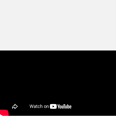
Vous aussi, engagez-vous et rejoignez
#LaForceDesSecours
!
Je m’engage