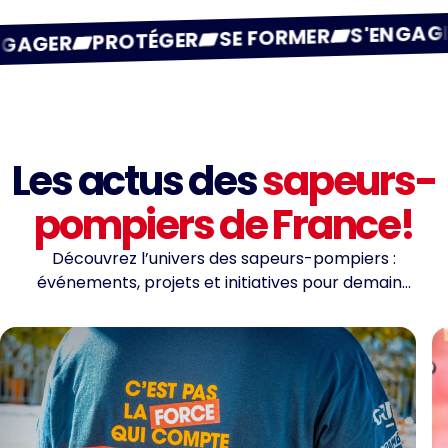
SE FO
PROTÉGER
S'ENGAGER
E FORMER
Les actus des
sapeurs-
pompiers de France!
Découvrez l’univers des sapeurs-pompiers :
événements, projets et initiatives pour demain…