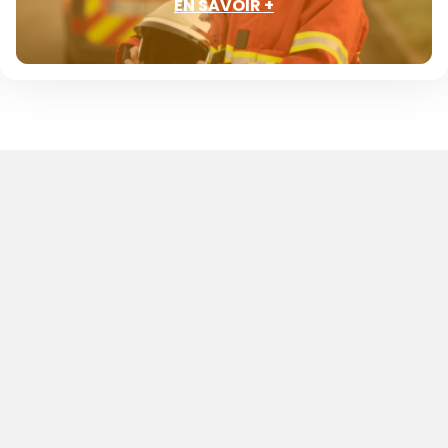
EN SAVOIR +
#Tous
Pompiers
!
Face à l’urgence,
chaque seconde compte
.
Et face à l’explosion des interventions de secours
à la personne et au dérèglement climatique,
chaque nouvel engagement compte
.
Protéger la population et les territoires, faire le
choix de la solidarité et d’une fierté partagée
,
c’est ça, s’engager en tant que sapeur-pompier.