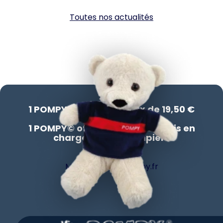
Toutes nos actualités
1 POMPY© acheté au prix de 19,50 €
=
1 POMPY© offert à un enfant pris en
charge par les pompiers
Me rendre sur pompy.fr