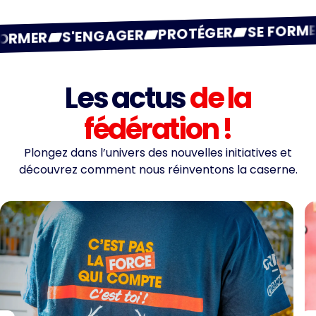
SE FORME
PROTÉGER
S'ENGAGER
ORMER
Les actus
de la
fédération !
Plongez dans l’univers des nouvelles initiatives et
découvrez comment nous réinventons la caserne.