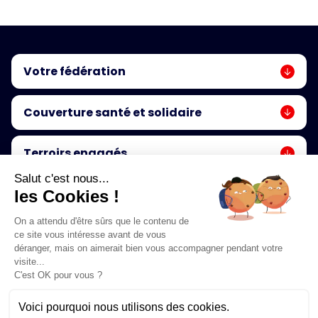
Votre fédération
Nos missions
Couverture santé et solidaire
Avantages adhérents
Mutuelle
Annuaire
Terroirs engagés
Solidarités Pompiers de France
Salut c'est nous...
Terroirs Engagés
Actualités de la FNSPF
les Cookies !
© 2026 - Sapeurs-Pompiers -
Mentions légales
On a attendu d'être sûrs que le contenu de
Les actus de la fédération !
ce site vous intéresse avant de vous
déranger, mais on aimerait bien vous accompagner pendant votre
visite...
C'est OK pour vous ?
Voici pourquoi nous utilisons des cookies.