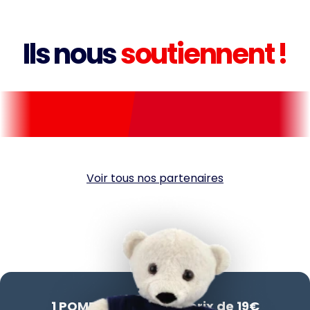
Ils nous
soutiennent !
Voir tous nos partenaires
1 POMPY© acheté au prix de 19€