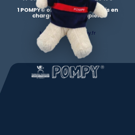
=
1 POMPY© offert à un enfant pris en
charge par les pompiers
Me rendre sur pompy.fr