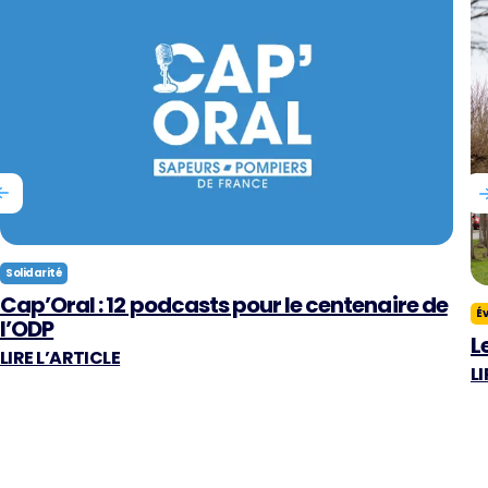
Solidarité
Cap’Oral : 12 podcasts pour le centenaire de
É
l’ODP
L
LIRE L’ARTICLE
LI