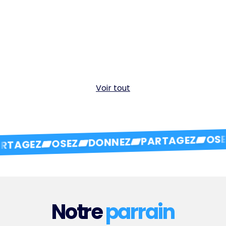
Voir tout
OSEZ
PARTAGEZ
DONNEZ
OSEZ
TAGEZ
Notre
parrain